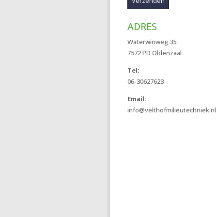
ADRES
Waterwinweg 35
7572 PD Oldenzaal
Tel:
06-30627623
Email:
info@velthofmilieutechniek.nl