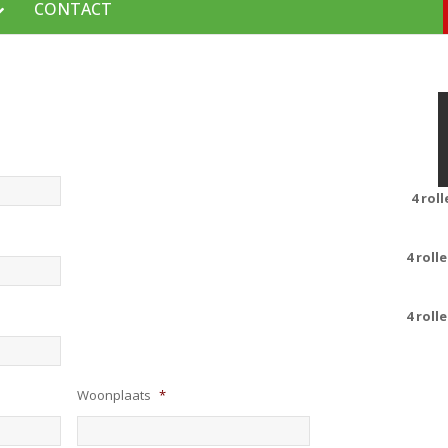
CONTACT
4 rol
4 roll
4 roll
Woonplaats
*