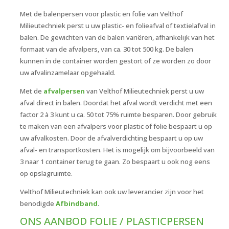
Met de balenpersen voor plastic en folie van Velthof
Milieutechniek perst u uw plastic- en folieafval of textielafval in
balen. De gewichten van de balen variëren, afhankelijk van het
formaat van de afvalpers, van ca. 30 tot 500 kg. De balen
kunnen in de container worden gestort of ze worden zo door
uw afvalinzamelaar opgehaald.
Met de
afvalpersen
van Velthof Milieutechniek perst u uw
afval direct in balen. Doordat het afval wordt verdicht met een
factor 2 à 3 kunt u ca. 50 tot 75% ruimte besparen. Door gebruik
te maken van een afvalpers voor plastic of folie bespaart u op
uw afvalkosten. Door de afvalverdichting bespaart u op uw
afval- en transportkosten. Het is mogelijk om bijvoorbeeld van
3 naar 1 container terug te gaan. Zo bespaart u ook nog eens
op opslagruimte.
Velthof Milieutechniek kan ook uw leverancier zijn voor het
benodigde
Afbindband
.
ONS AANBOD FOLIE / PLASTICPERSEN