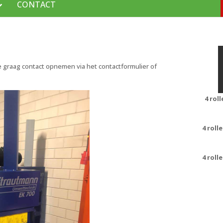
CONTACT
se graag contact opnemen via het contactformulier of
4 rol
4 roll
4 roll