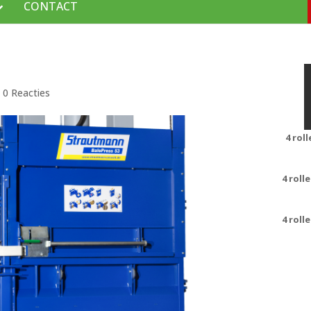
CONTACT
|
0 Reacties
4 rol
4 roll
4 roll